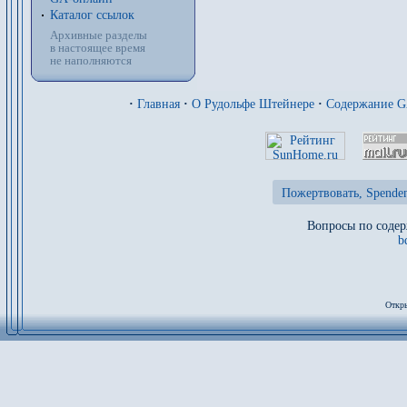
Каталог ссылок
Архивные разделы
в настоящее время
не наполняются
·
Главная
·
О Рудольфе Штейнере
·
Содержание 
Пожертвовать, Spenden
Вопросы по содер
b
Откры