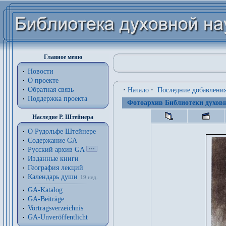
Главное меню
Новости
О проекте
Обратная связь
·
Начало
·
Последние добавлени
Поддержка проекта
Фотоархив Библиотеки духовн
Наследие Р. Штейнера
О Рудольфе Штейнере
Содержание GA
Русский архив GA
Изданные книги
География лекций
Календарь души
19 нед.
GA-Katalog
GA-Beiträge
Vortragsverzeichnis
GA-Unveröffentlicht