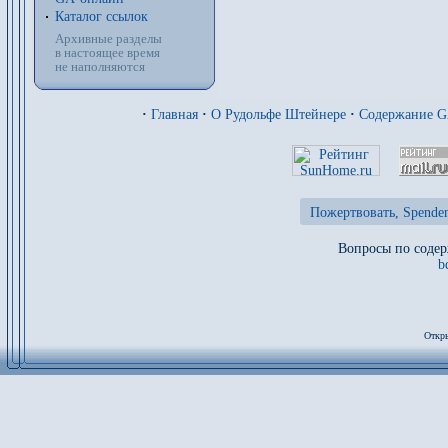
Каталог ссылок
Архивные разделы
в настоящее время
не наполняются
·
Главная
·
О Рудольфе Штейнере
·
Содержание 
Пожертвовать, Spenden
Вопросы по содер
b
Откры