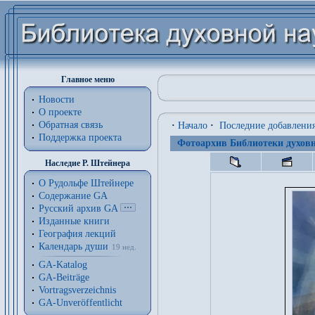
Главное меню
Новости
О проекте
Обратная связь
·
Начало
·
Последние добавлени
Поддержка проекта
Фотоархив Библиотеки духовн
Наследие Р. Штейнера
О Рудольфе Штейнере
Содержание GA
Русский архив GA
Изданные книги
География лекций
Календарь души
19 нед.
GA-Katalog
GA-Beiträge
Vortragsverzeichnis
GA-Unveröffentlicht