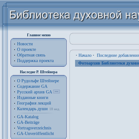
Главное меню
Новости
О проекте
Обратная связь
·
Начало
·
Последние добавлени
Поддержка проекта
Фотоархив Библиотеки духовн
Наследие Р. Штейнера
О Рудольфе Штейнере
Содержание GA
Русский архив GA
Изданные книги
География лекций
Календарь души
18 нед.
GA-Katalog
GA-Beiträge
Vortragsverzeichnis
GA-Unveröffentlicht