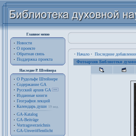
Главное меню
Новости
О проекте
Обратная связь
·
Начало
·
Последние добавлени
Поддержка проекта
Фотоархив Библиотеки духовн
Наследие Р. Штейнера
О Рудольфе Штейнере
Содержание GA
Русский архив GA
Изданные книги
География лекций
Календарь души
19 нед.
GA-Katalog
GA-Beiträge
Vortragsverzeichnis
GA-Unveröffentlicht