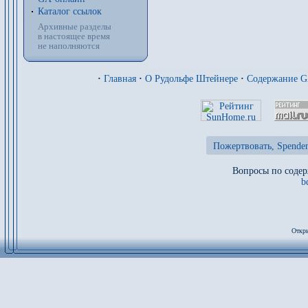
Каталог ссылок
Архивные разделы
в настоящее время
не наполняются
·
Главная
·
О Рудольфе Штейнере
·
Содержание 
Пожертвовать, Spenden
Вопросы по содер
b
Откры