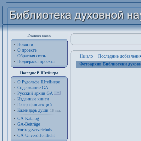
Главное меню
Новости
О проекте
Обратная связь
·
Начало
·
Последние добавлени
Поддержка проекта
Фотоархив Библиотеки духовн
Наследие Р. Штейнера
О Рудольфе Штейнере
Содержание GA
Русский архив GA
Изданные книги
География лекций
Календарь души
18 нед.
GA-Katalog
GA-Beiträge
Vortragsverzeichnis
GA-Unveröffentlicht