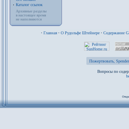
Каталог ссылок
Архивные разделы
в настоящее время
не наполняются
·
Главная
·
О Рудольфе Штейнере
·
Содержание 
Пожертвовать, Spenden
Вопросы по содер
b
Откры