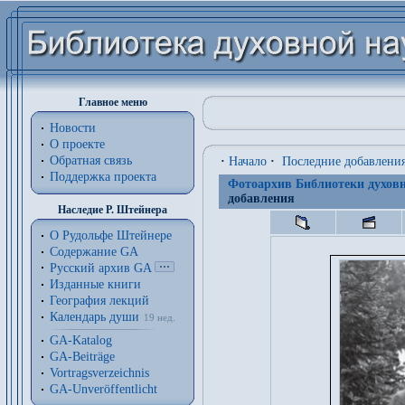
Главное меню
Новости
О проекте
Обратная связь
·
Начало
·
Последние добавлени
Поддержка проекта
Фотоархив Библиотеки духовн
добавления
Наследие Р. Штейнера
О Рудольфе Штейнере
Содержание GA
Русский архив GA
Изданные книги
География лекций
Календарь души
19 нед.
GA-Katalog
GA-Beiträge
Vortragsverzeichnis
GA-Unveröffentlicht