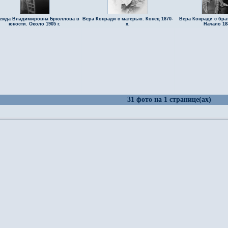
ежда Владимировна Брюллова в
Вера Конради с матерью. Конец 1870-
Вера Конради с бра
юности. Около 1905 г.
х.
Начало 18
31 фото на 1 странице(ах)