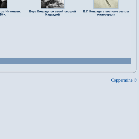
том Николаем.
Вера Конради со своей сестрой
В.Г. Конради в костюме сестры
80-х.
Надеждой
милосердия
Coppermine ©