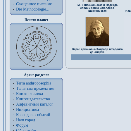
Священное писание
М.П. Шаскольская и Надежда
Владимровна Брюллова-
Die Methodologie...
Шаскольская
Над
Печати планет
Вера Германовна Конради незадолго
до смерти.
Архив разделов
Terra anthroposophia
Талантам предела нет
Книжная лавка
Книгоиздательство
Алфавитный каталог
Инициативы
Календарь событий
Наш город
Форум
GA-онлайн