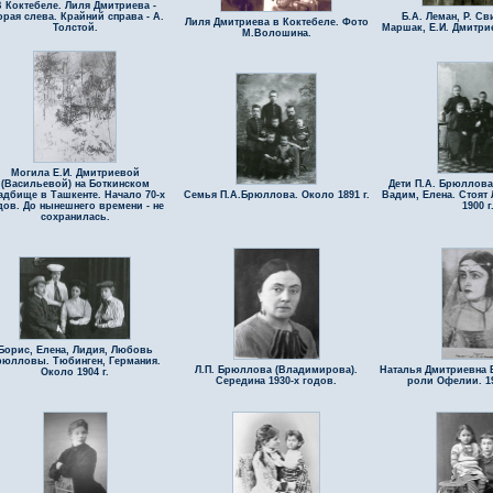
 Коктебеле. Лиля Дмитриева -
орая слева. Крайний справа - А.
Б.А. Леман, Р. Св
Лиля Дмитриева в Коктебеле. Фото
Толстой.
Маршак, Е.И. Дмитри
М.Волошина.
Могила Е.И. Дмитриевой
(Васильевой) на Боткинском
Дети П.А. Брюллова
адбище в Ташкенте. Начало 70-х
Семья П.А.Брюллова. Около 1891 г.
Вадим, Елена. Стоят
дов. До нынешнего времени - не
1900 г
сохранилась.
Борис, Елена, Лидия, Любовь
рюлловы. Тюбинген, Германия.
Л.П. Брюллова (Владимирова).
Наталья Дмитриевна 
Около 1904 г.
Середина 1930-х годов.
роли Офелии. 19