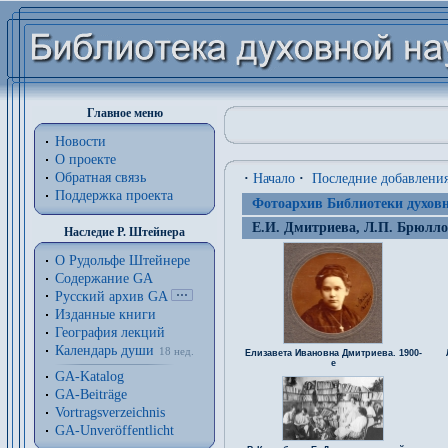
Главное меню
Новости
О проекте
Обратная связь
·
Начало
·
Последние добавлени
Поддержка проекта
Фотоархив Библиотеки духовн
Е.И. Дмитриева, Л.П. Брюллов
Наследие Р. Штейнера
О Рудольфе Штейнере
Содержание GA
Русский архив GA
Изданные книги
География лекций
Календарь души
18 нед.
Елизавета Ивановна Дмитриева. 1900-
е
GA-Katalog
GA-Beiträge
Vortragsverzeichnis
GA-Unveröffentlicht