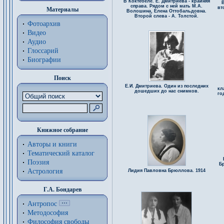
В Коктебеле. Е. Дмитриева - крайняя
В
справа. Рядом с ней мать М.А.
вт
Материалы
Волошина, Елена Оттобальдовна.
Второй слева - А. Толстой.
Фотоархив
Видео
Аудио
Глоссарий
Биографии
Поиск
Е.И. Дмитриева. Один из последних
кл
дошедших до нас снимков.
го
Книжное собрание
Авторы и книги
Тематический каталог
Поэзия
Б
Астрология
Лидия Павловна Брюллова. 1914
Г.А. Бондарев
Антропос
Методософия
Философия cвободы