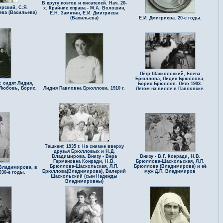
В кругу поэтов и писателей. Нач. 20-
ирский, С.Я.
х. Крайние справа - М.А. Волошин,
ева (Васильева)
Е.Н. Замятин, Е.И. Дмитриева
(Васильева)
Е.И. Дмитриева. 20-е годы.
Пётр Шаскольский, Елена
Брюллова, Лидия Брюллова,
: сидят Лидия,
Борис Брюллов. Лето 1903.
 Любовь, Борис.
Лидия Павловна Брюллова. 1910 г.
Летом на вилле в Павловске.
.
Ташкент, 1935 г. На снимке вверху
друзья Брюлловых и Н.Д.
Владимирова. Внизу - Вера
Внизу - В.Г. Конради, Н.В.
Германовна Конради, Н.В.
Брюллова-Шаскольская, Л.П.
Брюллова-Шаскольская, Л.П.
Брюллова (Владимирова) и её
Владимирова, в
Брюллова(Владимирова), Валерий
муж Д.П. Владимиров
30-е годы.
Шаскольский (сын Надежды
Владимировны)