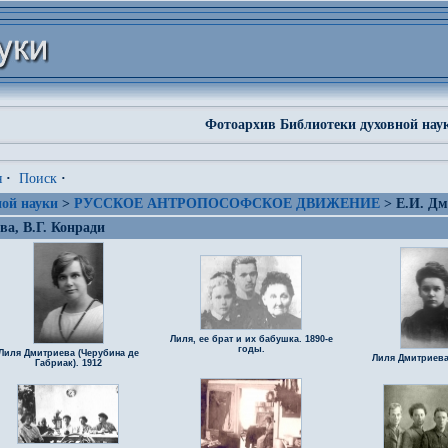
Фотоархив Библиотеки духовной нау
я
·
Поиск
·
ой науки
>
РУССКОЕ АНТРОПОСОФСКОЕ ДВИЖЕНИЕ
> Е.И. Дм
а, В.Г. Конради
Лиля, ее брат и их бабушка. 1890-е
годы.
Лиля Дмитриева (Черубина де
Лиля Дмитриева.
Габриак). 1912