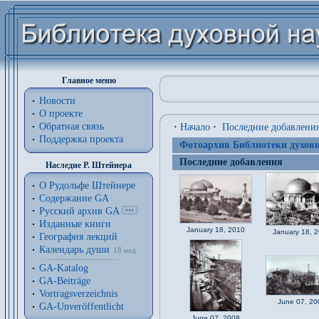
Главное меню
Новости
О проекте
Обратная связь
·
Начало
·
Последние добавлени
Поддержка проекта
Фотоархив Библиотеки духовн
Последние добавления
Наследие Р. Штейнера
О Рудольфе Штейнере
Содержание GA
Русский архив GA
Изданные книги
January 18, 2010
January 18, 
География лекций
Календарь души
18 нед.
GA-Katalog
GA-Beiträge
Vortragsverzeichnis
June 07, 20
GA-Unveröffentlicht
June 07, 2008