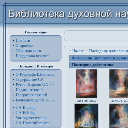
Главное меню
Новости
О проекте
Обратная связь
·
Начало
·
Последние добавлени
Поддержка проекта
Фотоархив Библиотеки духовн
Последние добавления
Наследие Р. Штейнера
О Рудольфе Штейнере
Содержание GA
Русский архив GA
Изданные книги
География лекций
Календарь души
18 нед.
June 26, 2022
June 26, 20
GA-Katalog
GA-Beiträge
Vortragsverzeichnis
GA-Unveröffentlicht