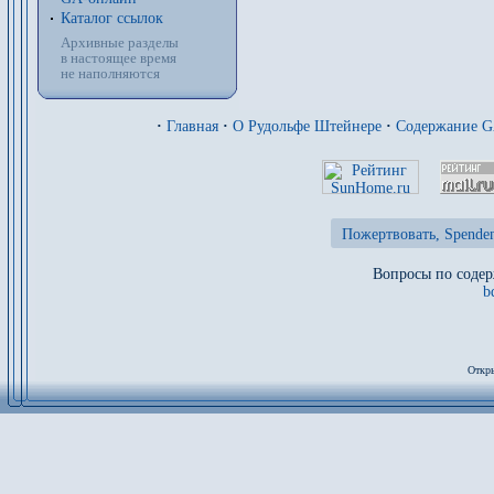
Каталог ссылок
Архивные разделы
в настоящее время
не наполняются
·
Главная
·
О Рудольфе Штейнере
·
Содержание 
Пожертвовать, Spenden
Вопросы по содер
b
Откры