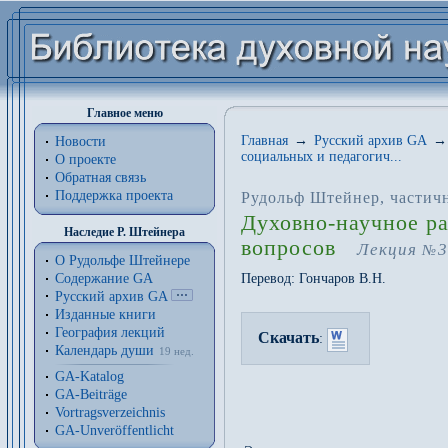
Главное меню
Главная
→
Русский архив GA
→
Новости
социальных и педагогич...
О проекте
Обратная связь
Поддержка проекта
Рудольф Штейнер
, частич
Духовно-научное ра
Наследие Р. Штейнера
вопросов
Лекция
3
№
О Рудольфе Штейнере
Содержание GA
Перевод:
Гончаров В.Н.
Русский архив GA
Изданные книги
География лекций
Скачать
:
Календарь души
19 нед.
GA-Katalog
GA-Beiträge
Vortragsverzeichnis
GA-Unveröffentlicht