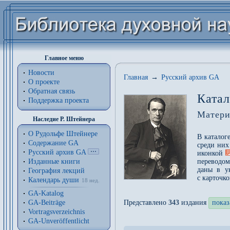
Главное меню
Новости
Главная
→
Русский архив GA
О проекте
Обратная связь
Катал
Поддержка проекта
Матери
Наследие Р. Штейнера
О Рудольфе Штейнере
В каталог
Содержание GA
среди них
Русский архив GA
иконкой
Изданные книги
переводом
даны в у
География лекций
с карточк
Календарь души
18 нед.
GA-Katalog
GA-Beiträge
Представлено
343
издания
показ
Vortragsverzeichnis
GA-Unveröffentlicht