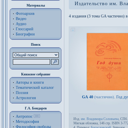
Издательство им. Вл
Материалы
Фотоархив
4 издания (3 тома GA частично) в
Видео
Аудио
Глоссарий
Биографии
Поиск
Книжное собрание
Авторы и книги
Тематический каталог
Поэзия
GA 40
(частично)
.
Год д
Астрология
Г.А. Бондарев
Антропос
Изд.
им. Владимира Соловьева
,
СПб.
Методософия
Мяг­кая об­лож­ка, 146 стр. ISBN 3-77
Философия cвободы
4. Пере­вод:
Богословский
,
Зетилов
,