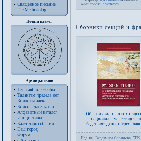
Священное писание
Кавтарадзе
,
Конвиссер
.
Die Methodologie...
Печати планет
Сборники лекций и фр
Архив разделов
Terra anthroposophia
Талантам предела нет
Книжная лавка
Книгоиздательство
Алфавитный каталог
Об антихристианских подос
Инициативы
национализма, сегодняш
Календарь событий
бедствиях души и трех главн
Наш город
Форум
Изд.
им. Владимира Соловьева
,
СПб.
GA-онлайн