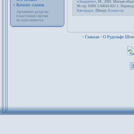
«
Эвидентис
»,
М.
, 2002. Мяг­кая об­лож
Каталог ссылок
96 стр. ISBN 5-94610-021-1. Пере­вод
Кавтарадзе
,
Шмидт
,
Конвиссер
.
Архивные разделы
в настоящее время
не наполняются
·
Главная
·
О Рудольфе Ште