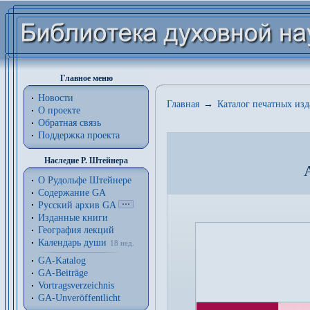
Главное меню
Новости
Главная
→
Каталог печатных из
О проекте
Обратная связь
Поддержка проекта
Наследие Р. Штейнера
О Рудольфе Штейнере
Содержание GA
Русский архив GA
Изданные книги
География лекций
Календарь души
18 нед.
GA-Katalog
GA-Beiträge
Vortragsverzeichnis
GA-Unveröffentlicht