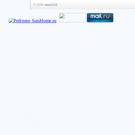
© 2008
wws2102