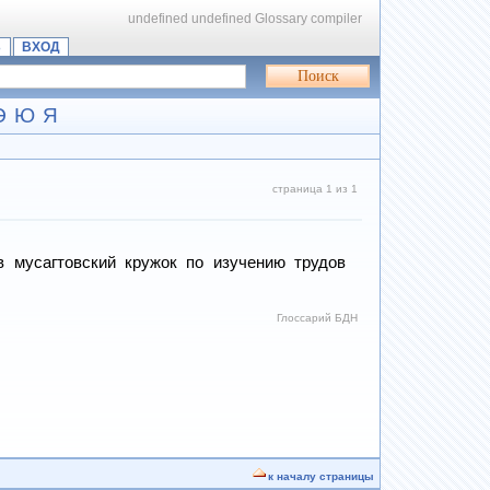
undefined
undefined
Glossary compiler
Ь
ВХОД
Э
Ю
Я
страница 1 из 1
 мусагтовский кружок по изучению трудов
Глоссарий БДН
к началу страницы