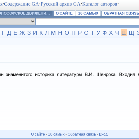
ая
·
Содержание GA
·
Русский архив GA
·
Каталог авторов
·
РОПОСОФСКОЕ ДВИЖЕНИ…
О САЙТЕ
10 САМЫХ
ОБРАТНАЯ СВЯЗ
Г
Д
Е
Ж
З
И
К
Л
М
Н
О
П
Р
С
Т
У
Ф
Х
Ч
Ш
Щ
наменитого историка литературы В.И. Шенрока. Входил в
О сайте
•
10 самых
•
Обратная связь
•
Вход