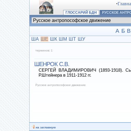
·
Главн
ГЛОССАРИЙ БДН
РУССКОЕ АНТ
А
Б
В
ША
ШЕ
ШК
ШМ
ШТ
ШУ
терминов: 1
ШЕНРОК С.В.
СЕРГЕЙ ВЛАДИМИРОВИЧ (1893-1918). Сын з
Р.Штейнера в 1911-1912 гг.
Русское антропософское движение
на заглавную