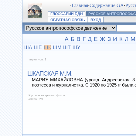
·
Главная
·
Содержание GA
·
Русс
ГЛОССАРИЙ БДН
РУССКОЕ АНТРОПОСОФ
ОБРАТНАЯ СВЯЗЬ
ВХОД
А
Б
В
Г
Д
Е
Ж
З
И
К
Л
М
ША
ШЕ
ШК
ШМ
ШТ
ШУ
терминов: 1
ШКАПСКАЯ М.М.
МАРИЯ МИХАЙЛОВНА (урожд. Андреевская; 3 (1
поэтесса и журналистка. С 1920 по 1925 гг был
Русское антропософское
движение