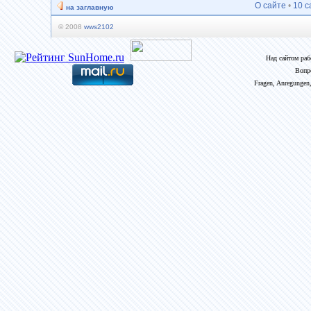
О сайте
•
10 с
на заглавную
© 2008
wws2102
Над сайтом ра
Вопр
Fragen, Anregungen