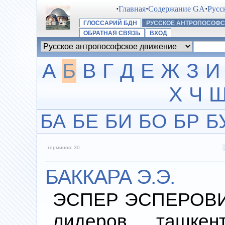
·
Главная
·
Содержание GA
·
Русс
ГЛОССАРИЙ БДН
РУССКОЕ АНТРОПОСОФ
ОБРАТНАЯ СВЯЗЬ
ВХОД
А
Б
В
Г
Д
Е
Ж
З
И
Х
Ч
БА
БЕ
БИ
БО
БР
Б
терминов: 30
БАККАРА Э.Э.
ЭСПЕР ЭСПЕРОВИЧ.
лидеров ташкент