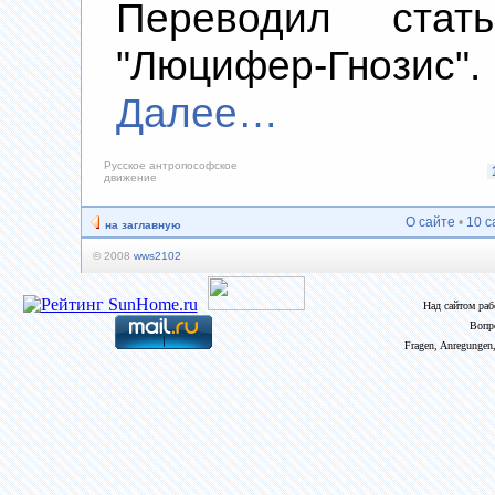
Переводил ста
"Люцифер-Гнозис
Далее…
Русское антропософское
движение
О сайте
•
10 с
на заглавную
© 2008
wws2102
Над сайтом ра
Вопр
Fragen, Anregungen