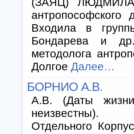
(ЗАЯЦ) ЛЮДМИЛА
антропософского 
Входила в группы
Бондарева и д
методолога антроп
Долгое
Далее…
БОРНИО А.В.
А.В. (Даты жизн
неизвестны).
Отдельного Корпу