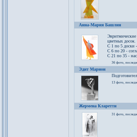
Анна-Мария Башлин
Эвритмические
цветных досок.
С 1 по 5 доски 
С 6 по 20 - сог
С 21 по 35 - на
36 фото, последн
Эдит Марион
Подготовител
13 фото, послед
Жермена Кларетти
31 фото, последн