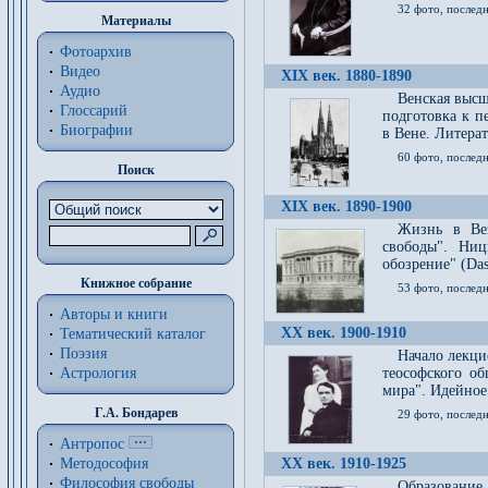
32 фото, последн
Материалы
Фотоархив
Видео
XIX век. 1880-1890
Аудио
Венская высш
Глоссарий
подготовка к п
Биографии
в Вене. Литерат
60 фото, последн
Поиск
XIX век. 1890-1900
Жизнь в Вей
свободы". Ни
обозрение" (Das 
Книжное собрание
53 фото, послед
Авторы и книги
XX век. 1900-1910
Тематический каталог
Поэзия
Начало лекци
Астрология
теософского об
мира". Идейное
Г.А. Бондарев
29 фото, последн
Антропос
Методософия
XX век. 1910-1925
Философия cвободы
Образование 