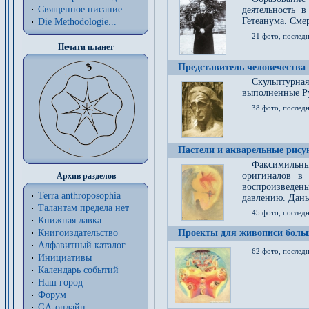
Священное писание
деятельность 
Гетеанума. Смер
Die Methodologie...
21 фото, послед
Печати планет
Представитель человечества
Скульптурна
выполненные Р
38 фото, последн
Пастели и акварельные рис
Факсимильны
оригиналов в 
Архив разделов
воспроизведен
Terra anthroposophia
давлению. Даны
Талантам предела нет
45 фото, последн
Книжная лавка
Книгоиздательство
Проекты для живописи больш
Алфавитный каталог
62 фото, последн
Инициативы
Календарь событий
Наш город
Форум
GA-онлайн