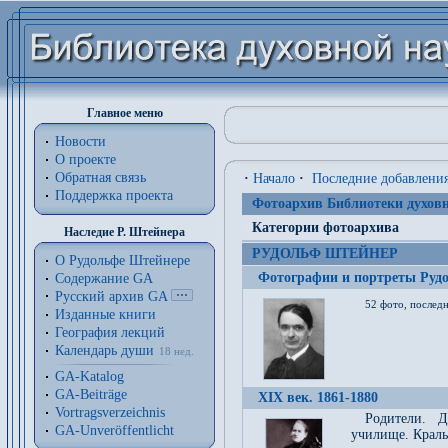
Главное меню
Новости
О проекте
Обратная связь
·
Начало
·
Последние добавлени
Поддержка проекта
Фотоархив Библиотеки духовн
Категории фотоархива
Наследие Р. Штейнера
РУДОЛЬФ ШТЕЙНЕР
О Рудольфе Штейнере
Фотографии и портреты Руд
Содержание GA
Русский архив GA
52 фото, последн
Изданные книги
География лекций
Календарь души
18 нед.
GA-Katalog
GA-Beiträge
XIX век. 1861-1880
Vortragsverzeichnis
Родители. Д
GA-Unveröffentlicht
училище. Краль