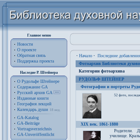
Главное меню
Новости
О проекте
Обратная связь
·
Начало
·
Последние добавлени
Поддержка проекта
Фотоархив Библиотеки духовн
Категории фотоархива
Наследие Р. Штейнера
РУДОЛЬФ ШТЕЙНЕР
О Рудольфе Штейнере
Фотографии и портреты Руд
Содержание GA
Русский архив GA
52 фото, последн
Изданные книги
География лекций
Календарь души
18 нед.
GA-Katalog
GA-Beiträge
XIX век. 1861-1880
Vortragsverzeichnis
Родители. Д
GA-Unveröffentlicht
училище. Краль