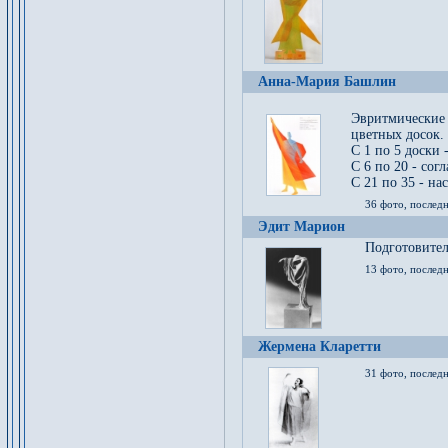
Анна-Мария Башлин
Эвритмические
цветных досок.
С 1 по 5 доски 
С 6 по 20 - сог
С 21 по 35 - на
36 фото, последн
Эдит Марион
Подготовител
13 фото, послед
Жермена Кларетти
31 фото, последн