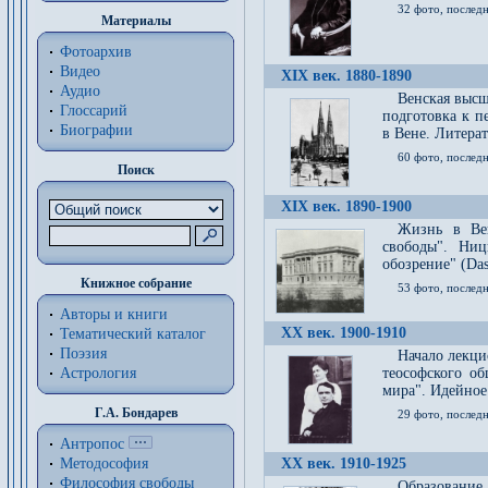
32 фото, последн
Материалы
Фотоархив
Видео
XIX век. 1880-1890
Аудио
Венская высш
Глоссарий
подготовка к п
Биографии
в Вене. Литерат
60 фото, последн
Поиск
XIX век. 1890-1900
Жизнь в Вей
свободы". Ни
обозрение" (Das 
Книжное собрание
53 фото, послед
Авторы и книги
XX век. 1900-1910
Тематический каталог
Поэзия
Начало лекци
Астрология
теософского об
мира". Идейное
Г.А. Бондарев
29 фото, последн
Антропос
Методософия
XX век. 1910-1925
Философия cвободы
Образование 