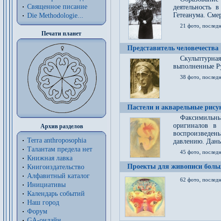
Священное писание
деятельность 
Гетеанума. Смер
Die Methodologie...
21 фото, послед
Печати планет
Представитель человечества
Скульптурна
выполненные Р
38 фото, последн
Пастели и акварельные рис
Факсимильны
оригиналов в 
Архив разделов
воспроизведен
Terra anthroposophia
давлению. Даны
Талантам предела нет
45 фото, последн
Книжная лавка
Проекты для живописи больш
Книгоиздательство
Алфавитный каталог
62 фото, последн
Инициативы
Календарь событий
Наш город
Форум
GA-онлайн