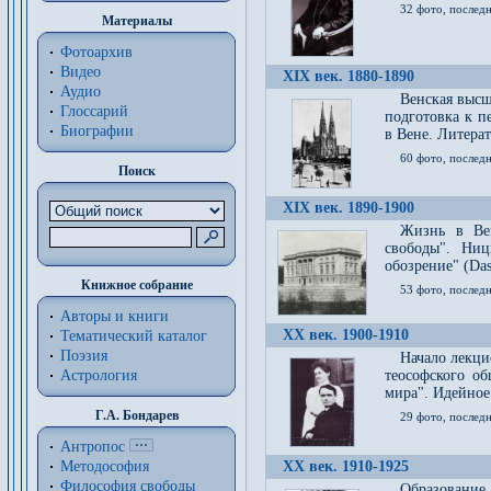
32 фото, последн
Материалы
Фотоархив
Видео
XIX век. 1880-1890
Аудио
Венская высш
Глоссарий
подготовка к п
Биографии
в Вене. Литерат
60 фото, последн
Поиск
XIX век. 1890-1900
Жизнь в Вей
свободы". Ни
обозрение" (Das 
Книжное собрание
53 фото, послед
Авторы и книги
XX век. 1900-1910
Тематический каталог
Поэзия
Начало лекци
Астрология
теософского об
мира". Идейное
Г.А. Бондарев
29 фото, последн
Антропос
Методософия
XX век. 1910-1925
Философия cвободы
Образование 