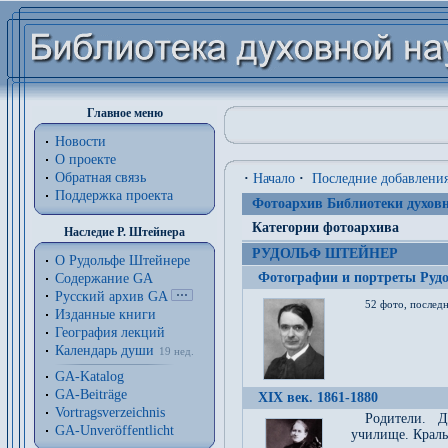
Главное меню
Новости
О проекте
Обратная связь
·
Начало
·
Последние добавлени
Поддержка проекта
Фотоархив Библиотеки духовн
Категории фотоархива
Наследие Р. Штейнера
РУДОЛЬФ ШТЕЙНЕР
О Рудольфе Штейнере
Фотографии и портреты Руд
Содержание GA
Русский архив GA
52 фото, последн
Изданные книги
География лекций
Календарь души
19 нед.
GA-Katalog
GA-Beiträge
XIX век. 1861-1880
Vortragsverzeichnis
Родители. Д
GA-Unveröffentlicht
училище. Краль