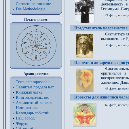
Священное писание
деятельность 
Гетеанума. Смер
Die Methodologie...
21 фото, послед
Печати планет
Представитель человечества
Скульптурна
выполненные Р
38 фото, последн
Пастели и акварельные рис
Факсимильны
оригиналов в 
Архив разделов
воспроизведен
Terra anthroposophia
давлению. Даны
Талантам предела нет
45 фото, последн
Книжная лавка
Проекты для живописи больш
Книгоиздательство
Алфавитный каталог
62 фото, последн
Инициативы
Календарь событий
Наш город
Форум
GA-онлайн