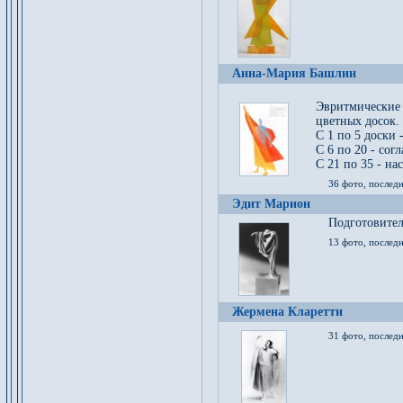
Анна-Мария Башлин
Эвритмические
цветных досок.
С 1 по 5 доски 
С 6 по 20 - сог
С 21 по 35 - на
36 фото, последн
Эдит Марион
Подготовител
13 фото, послед
Жермена Кларетти
31 фото, последн