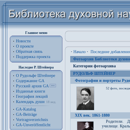
Главное меню
Новости
О проекте
Обратная связь
·
Начало
·
Последние добавлени
Поддержка проекта
Фотоархив Библиотеки духовн
Категории фотоархива
Наследие Р. Штейнера
РУДОЛЬФ ШТЕЙНЕР
О Рудольфе Штейнере
Фотографии и портреты Руд
Содержание GA
Русский архив GA
52 фото, последн
Изданные книги
География лекций
Календарь души
18 нед.
GA-Katalog
GA-Beiträge
XIX век. 1861-1880
Vortragsverzeichnis
Родители. Д
GA-Unveröffentlicht
училище. Краль