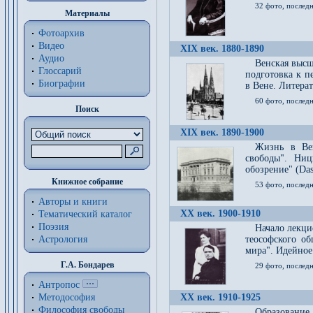
32 фото, последн
Материалы
Фотоархив
Видео
XIX век. 1880-1890
Аудио
Венская высш
Глоссарий
подготовка к п
Биографии
в Вене. Литерат
60 фото, последн
Поиск
XIX век. 1890-1900
Жизнь в Вей
свободы". Ни
обозрение" (Das 
Книжное собрание
53 фото, послед
Авторы и книги
XX век. 1900-1910
Тематический каталог
Поэзия
Начало лекци
Астрология
теософского об
мира". Идейное
Г.А. Бондарев
29 фото, последн
Антропос
Методософия
XX век. 1910-1925
Философия cвободы
Образование 