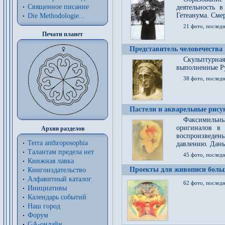
Священное писание
деятельность 
Гетеанума. Смер
Die Methodologie...
21 фото, послед
Печати планет
Представитель человечества
Скульптурна
выполненные Р
38 фото, последн
Пастели и акварельные рис
Факсимильны
оригиналов в 
Архив разделов
воспроизведен
Terra anthroposophia
давлению. Даны
Талантам предела нет
45 фото, последн
Книжная лавка
Проекты для живописи больш
Книгоиздательство
Алфавитный каталог
62 фото, последн
Инициативы
Календарь событий
Наш город
Форум
GA-онлайн