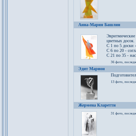
Анна-Мария Башлин
Эвритмические
цветных досок.
С 1 по 5 доски 
С 6 по 20 - сог
С 21 по 35 - на
36 фото, последн
Эдит Марион
Подготовител
13 фото, послед
Жермена Кларетти
31 фото, последн